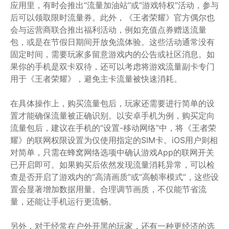
应用里，有时会推出“流量加油站”或“游戏特权”活动，参与
后可以领取限时流量券。此外，《王者荣耀》官方偶尔也
会与运营商联合推出福利活动，例如充值点券赠送流量
包，或是在节假日期间开放免流体验。这些活动通常没有
固定时间，需要玩家多留意游戏内的公告或社区消息。如
果你的手机是双卡双待，还可以考虑将游戏流量副卡专门
用于《王者荣耀》，避免主卡流量被快速消耗。
在具体操作上，购买流量包后，玩家还需要进行简单的设
置才能确保流量被正确识别。以安卓手机为例，购买定向
流量包后，建议在手机的“设置-移动网络”中，将《王者荣
耀》的联网权限设置为仅使用指定的SIM卡。iOS用户则相
对简单，只需在蜂窝网络选项中确认游戏App的联网开关
已开启即可。如果购买后依然发现流量消耗异常，可以检
查是否开启了游戏内的“高清画质”或“高帧率模式”，这些设
置会显著增加数据用量。合理调节画质，不仅能节省流
量，还能让手机运行更流畅。
另外，对于经常在户外开黑的玩家，还有一种更经济的选