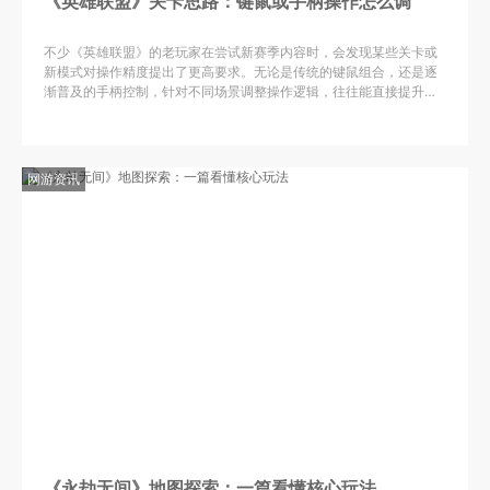
《英雄联盟》关卡思路：键鼠或手柄操作怎么调
不少《英雄联盟》的老玩家在尝试新赛季内容时，会发现某些关卡或
新模式对操作精度提出了更高要求。无论是传统的键鼠组合，还是逐
渐普及的手柄控制，针对不同场景调整操作逻辑，往往能直接提升游
戏体验。近期在玩家社区中，关于“键鼠与手柄切换”的讨论热度不
网游资讯
《永劫无间》地图探索：一篇看懂核心玩法