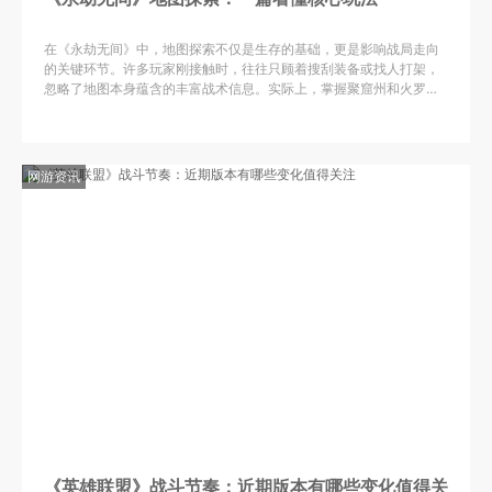
在《永劫无间》中，地图探索不仅是生存的基础，更是影响战局走向
的关键环节。许多玩家刚接触时，往往只顾着搜刮装备或找人打架，
忽略了地图本身蕴含的丰富战术信息。实际上，掌握聚窟州和火罗国
的地形特点，能帮助你在对局中抢占先机，无论是躲避追杀还是主动
网游资讯
《英雄联盟》战斗节奏：近期版本有哪些变化值得关