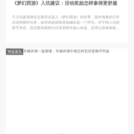
《梦幻西游》入坑建议：活动奖励怎样拿得更舒服
不少玩家选择在近期尝试进入《梦幻西游》的世界，面对海量的日常
活动和限时任务，如何高效获取奖励确实是一门学问。对于刚入坑的
新手来说，盲目跟风刷怪往往容易错失核心收益，反而让游戏体验变
得疲惫。想要玩得更舒服，关键在于精准筛选活动，把精力投入到性
网游资讯