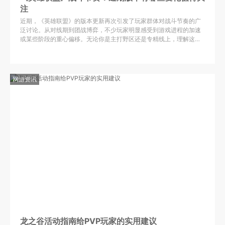
注
近期，《英雄联盟》的版本更新再次引发了玩家群体对战斗节奏的广
泛讨论。从对线期到团战博弈，不少玩家明显感受到游戏进程的加速
或某些阶段的重心偏移。无论你是主打野区还是专精线上，理解这些
节奏变化，已经成为在当前版本取得优势的关键。 首先值得关注的
网游资讯
龙之谷活动指南给PVP玩家的实用建议