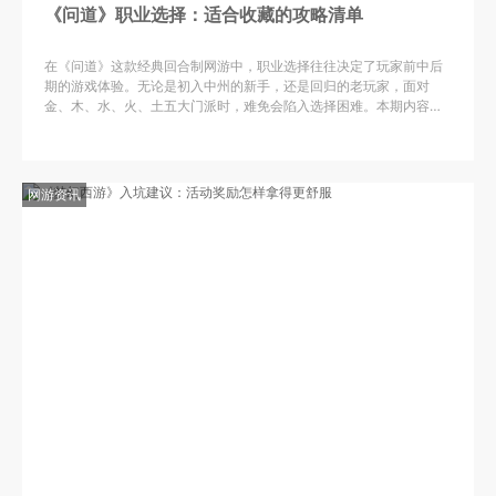
《问道》职业选择：适合收藏的攻略清单
在《问道》这款经典回合制网游中，职业选择往往决定了玩家前中后
期的游戏体验。无论是初入中州的新手，还是回归的老玩家，面对
金、木、水、火、土五大门派时，难免会陷入选择困难。本期内容就
为大家整理一份适合收藏的职业攻略清单，帮助各位道友根据自身偏
好
网游资讯