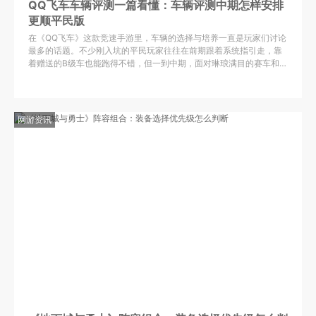
QQ飞车车辆评测一篇看懂：车辆评测中期怎样安排
更顺平民版
在《QQ飞车》这款竞速手游里，车辆的选择与培养一直是玩家们讨论
最多的话题。不少刚入坑的平民玩家往往在前期跟着系统指引走，靠
着赠送的B级车也能跑得不错，但一到中期，面对琳琅满目的赛车和复
杂的改装系统，很容易陷入迷茫：到底该不该花资源换车？哪辆
网游资讯