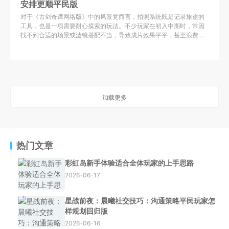
安排更顺平民版
对于《古剑奇谭网络版》中的风景党而言，拍照系统既是记录旅途的
工具，也是一项需要耐心摸索的玩法。不少玩家在初入中期时，常因
找不到合适的场景或滤镜搭配不当，导致成片效果平平，甚至浪费了
宝贵的游戏时间。实际上，只要掌握几个核心避坑点，平民玩家也能
加载更多
热门文章
彩虹岛新手体验适合全体玩家的上手思路
2026-06-17
星战前夜：晨曦社交技巧：沟通策略平民玩家怎
样规划回归版
2026-06-16