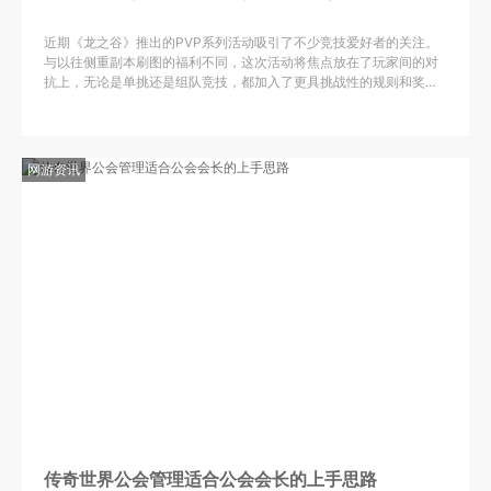
近期《龙之谷》推出的PVP系列活动吸引了不少竞技爱好者的关注。
与以往侧重副本刷图的福利不同，这次活动将焦点放在了玩家间的对
抗上，无论是单挑还是组队竞技，都加入了更具挑战性的规则和奖
励。对于热衷PVP的玩家来说，这无疑是一次提升技术与获取稀有
网游资讯
传奇世界公会管理适合公会会长的上手思路