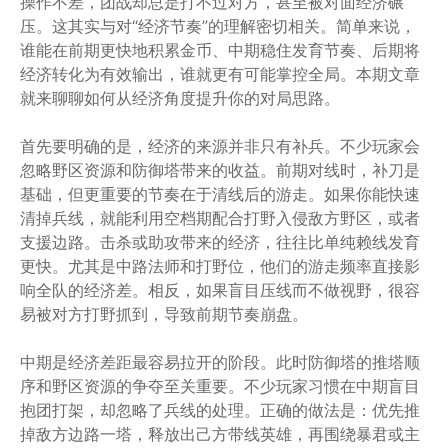
操作不差，团战却总是打不过对方，甚至被对面经济碾
压。这其实与对“经济节奏”的理解密切相关。简单来说，
谁能在前期更快地积累金币、中期稳住发育节奏、后期将
经济转化为有效输出，谁就更有可能掌控全局。本期文章
就来聊聊如何从经济角度提升你的对局思路。
首先要明确的是，经济的来源并非只有补兵。不少玩家会
忽略野区资源和防御塔带来的收益。前期对线时，补刀是
基础，但更重要的节奏在于清线后的游走。如果你能快速
清掉兵线，就能利用空档期配合打野入侵敌方野区，或者
支援边路。击杀或助攻带来的经济，往往比单纯赖线发育
更快。尤其是中路法师和打野位，他们的游走频率直接影
响全队的经济差。相反，如果盲目压线而不做视野，很容
易被对方打野抓到，导致前期节奏崩盘。
中期是经济差距最容易拉开的阶段。此时防御塔的推塔顺
序和野区资源的争夺至关重要。不少玩家习惯在中期盲目
抱团打架，却忽略了兵线的处理。正确的做法是：优先推
掉敌方边路一塔，释放出己方带线英雄，再围绕暴君或主