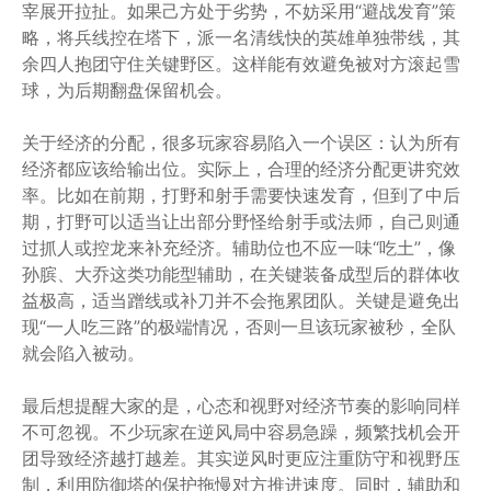
宰展开拉扯。如果己方处于劣势，不妨采用“避战发育”策
略，将兵线控在塔下，派一名清线快的英雄单独带线，其
余四人抱团守住关键野区。这样能有效避免被对方滚起雪
球，为后期翻盘保留机会。
关于经济的分配，很多玩家容易陷入一个误区：认为所有
经济都应该给输出位。实际上，合理的经济分配更讲究效
率。比如在前期，打野和射手需要快速发育，但到了中后
期，打野可以适当让出部分野怪给射手或法师，自己则通
过抓人或控龙来补充经济。辅助位也不应一味“吃土”，像
孙膑、大乔这类功能型辅助，在关键装备成型后的群体收
益极高，适当蹭线或补刀并不会拖累团队。关键是避免出
现“一人吃三路”的极端情况，否则一旦该玩家被秒，全队
就会陷入被动。
最后想提醒大家的是，心态和视野对经济节奏的影响同样
不可忽视。不少玩家在逆风局中容易急躁，频繁找机会开
团导致经济越打越差。其实逆风时更应注重防守和视野压
制，利用防御塔的保护拖慢对方推进速度。同时，辅助和