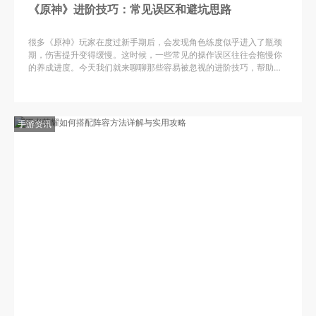
《原神》进阶技巧：常见误区和避坑思路
很多《原神》玩家在度过新手期后，会发现角色练度似乎进入了瓶颈
期，伤害提升变得缓慢。这时候，一些常见的操作误区往往会拖慢你
的养成进度。今天我们就来聊聊那些容易被忽视的进阶技巧，帮助大
家少走弯路，更高效地探索提瓦特大陆。 不少玩家在培养角色时，
手游资讯